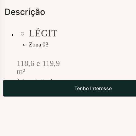
Descrição
LÉGIT
Zona 03
118,6 e 119,9
m²
de área privativa dos
Tenho Interesse
apartamentos
1 ou 2 suítes
com aproveitamento
inteligente dos espaços
2 ou 3